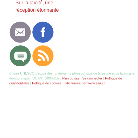
Sur la laïcité, une
réception étonnante
Chaire UNESCO d’étude des fondements philosophique de la justice et de la société
démocratique | UQAM | 2000-2026
Plan du site
|
Se connecter
|
Politique de
confidentialité
|
Politique de cookies
|
Site réalisé par www.zaa.cc