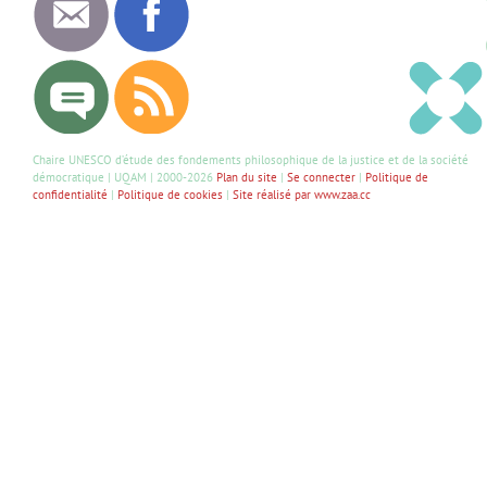
Chaire UNESCO d’étude des fondements philosophique de la justice et de la société
démocratique | UQAM | 2000-2026
Plan du site
|
Se connecter
|
Politique de
confidentialité
|
Politique de cookies
|
Site réalisé par www.zaa.cc