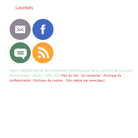
Lauréats
Chaire UNESCO d’étude des fondements philosophique de la justice et de la société
démocratique | UQAM | 2000-2026
Plan du site
|
Se connecter
|
Politique de
confidentialité
|
Politique de cookies
|
Site réalisé par www.zaa.cc