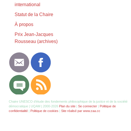
international
Statut de la Chaire
À propos
Prix Jean-Jacques
Rousseau (archives)
Chaire UNESCO d’étude des fondements philosophique de la justice et de la société
démocratique | UQAM | 2000-2026
Plan du site
|
Se connecter
|
Politique de
confidentialité
|
Politique de cookies
|
Site réalisé par www.zaa.cc